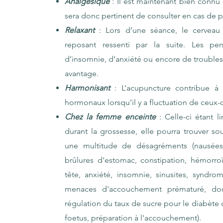
Analgésique
:
Il est maintenant bien connu 
sera donc pertinent de consulter en cas de
Relaxant
:
Lors d’une séance, le cerveau 
reposant ressenti par la suite. Les per
d’insomnie, d’anxiété ou encore de troubles
avantage.
Harmonisant
: L’acupuncture contribue à 
hormonaux lorsqu’il y a fluctuation de ceux-c
Chez la femme enceinte
: Celle-ci étant 
durant la grossesse, elle pourra trouver s
une multitude de désagréments (nausées 
brûlures d'estomac, constipation, hémor
tête, anxiété, insomnie, sinusites, syndr
menaces d'accouchement prématuré, dou
régulation du taux de sucre pour le diabète
foetus, préparation à l'accouchement).