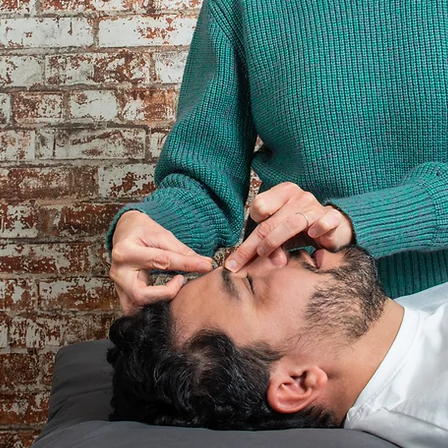
.
ELSON