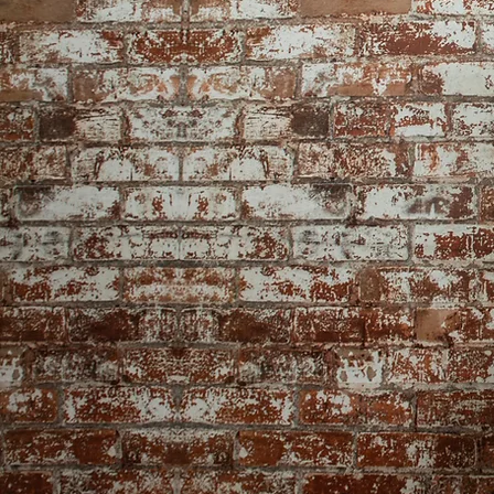
simplement
Acupuncteure à D