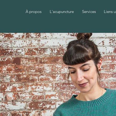
À propos
L'acupuncture
Services
Liens u
re pour votre mieux-ê