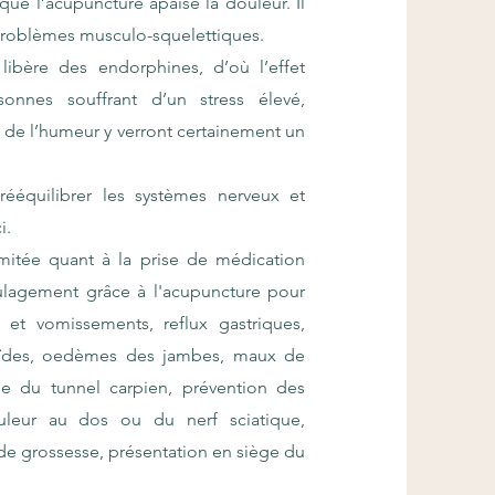
que l’acupuncture apaise la douleur. Il
 problèmes musculo-squelettiques.
libère des endorphines, d’où l’effet
sonnes souffrant d’un stress élevé,
 de l’humeur y verront certainement un
rééquilibrer les systèmes nerveux et
i.
limitée quant à la prise de médication
oulagement grâce à l'acupuncture pour
et vomissements, reflux gastriques,
roïdes, oedèmes des jambes, maux de
ome du tunnel carpien, prévention des
leur au dos ou du nerf sciatique,
 de grossesse, présentation en siège du